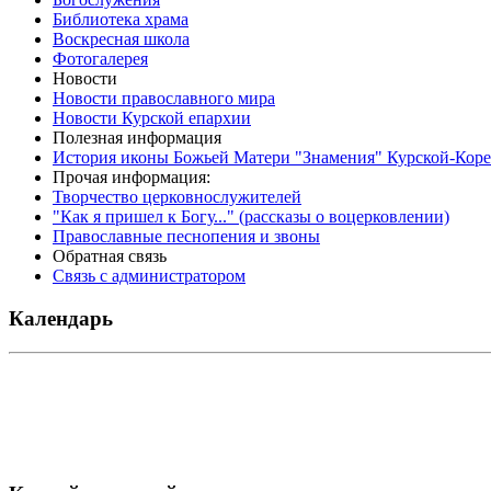
Библиотека храма
Воскресная школа
Фотогалерея
Новости
Новости православного мира
Новости Курской епархии
Полезная информация
История иконы Божьей Матери "Знамения" Курской-Кор
Прочая информация:
Творчество церковнослужителей
"Как я пришел к Богу..." (рассказы о воцерковлении)
Православные песнопения и звоны
Обратная связь
Связь с администратором
Календарь