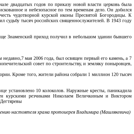
чале двадцатых годов по приказу новой власти церковь была
скованное и небезопасное по тем временам дело. Он добился
 честь чудотворной курской иконы Пресвятой Богородицы. К
лил судьбу тысяч российских священнослужителей. В 1943 году
нище Знаменский приход получил в небольшом здании бывшего
недавно,7 мая 2006 года, был освящен первый его камень, а 7
опечительский совет по строительству, и земляку поныровцев,
тории. Кроме того, жители района собрали 1 миллион 120 тысяч
ице установлено 10 колоколов. Наружные кресты, паникадила
ворен курскими резчиками Николаем Величкиным и Виктором
 Дегтяревы
вению настоятеля храма протоиерея Владимира (Машлякевича)