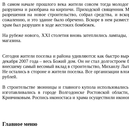
В самом начале прошлого века жители совсем тогда молодог
разрушена и разобрана на кирпичи. Приходской священник М
разрешения на новое строительство, собрал средства, и в
сожалению, и это здание было обречено. Вскоре в нем размес
храм был разрушен в ходе жестоких бомбежек.
На рубеже нового, XXI столетия вновь затеплились лампады
магазина.
Сегодня жители поселка и района удивляются: как быстро выр
декабря 2007 года – весь Божий дом. Он не стал долгостроем
внесшему самый весомый вклад в строительство, Михаилу Лыт
Не остались в стороне и жители поселка. Все организации вло
рублей.
В строительстве звонницы и главного купола использовалис
изготавливались в городе Волгодонске Ростовской област
Кривчиковым. Роспись иконостаса и храма осуществили иконо
Главное меню