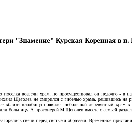
тери "Знамение" Курская-Коренная в п
о поселка возвели храм, но просуществовал он недолго - в на
ихаил Щеголев не смирился с гибелью храма, решившись на ри
скоре вблизи кладбища появился небольшой деревянный храм в
тили больницу. А протоиерей М.Щеголев вместе с семьей разде
, загорелись свечи перед святыми образами. Временное приста