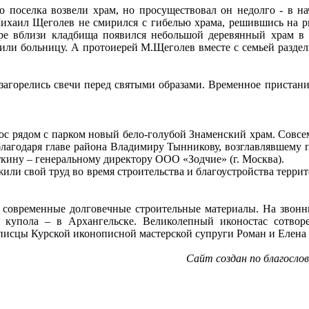
о поселка возвели храм, но просуществовал он недолго - в на
ихаил Щеголев не смирился с гибелью храма, решившись на ри
скоре вблизи кладбища появился небольшой деревянный храм в
тили больницу. А протоиерей М.Щеголев вместе с семьей разде
, загорелись свечи перед святыми образами. Временное приста
ос рядом с парком новый бело-голубой Знаменский храм. Совсем 
 благодаря главе района Владимиру Тынникову, возглавлявшему п
кину – генеральному директору ООО «Зодчие» (г. Москва).
жили свой труд во время строительства и благоустройства терри
ь современные долговечные строительные материалы. На звонн
и, купола – в Архангельске. Великолепный иконостас сот
писцы Курской иконописной мастерской супруги Роман и Елена
Cайт создан по благосло