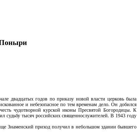
. Поныри
чале двадцатых годов по приказу новой власти церковь была
скованное и небезопасное по тем временам дело. Он добился
 честь чудотворной курской иконы Пресвятой Богородицы. К
лил судьбу тысяч российских священнослужителей. В 1943 году
нище Знаменский приход получил в небольшом здании бывшего